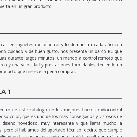
ierta en un gran producto.
as en juguetes radiocontrol y lo demuestra cada año con
eño cuidado y de buen gusto, nos presenta un barco RC que
uas durante largos minutos, un mando a control remoto que
arco y una velocidad y prestaciones formidables, teniendo un
 producto que merece la pena comprar.
A 1
ntro de este catálogo de los mejores barcos radiocontrol
or su color, que es uno de los más conseguidos y vistosos de
 diseño novedoso, muy interesante y que llama mucho la
es, pero si hablamos del apartado técnico, decirte que cumple
ilidad en las curvas, evitando que se dé la vuelta en más de