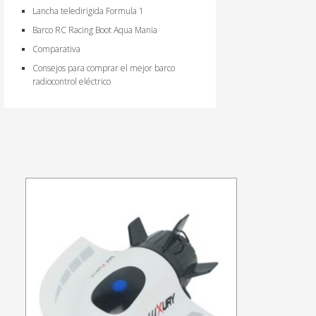
Lancha teledirigida Formula 1
Barco RC Racing Boot Aqua Mania
Comparativa
Consejos para comprar el mejor barco
radiocontrol eléctrico