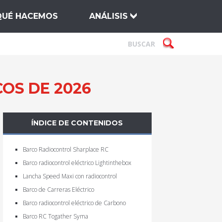
QUÉ HACEMOS
ANÁLISIS
OS DE 2026
ÍNDICE DE CONTENIDOS
Barco Radiocontrol Sharplace RC
Barco radiocontrol eléctrico Lightinthebox
Lancha Speed Maxi con radiocontrol
Barco de Carreras Eléctrico
Barco radiocontrol eléctrico de Carbono
Barco RC Togather Syma