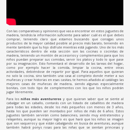
Con las comparativas y opiniones que vas a encontrar en estos juguetes de
madera, tendrás la información suficiente para saber cuál es el que debes
comprar, teniendo claro que estamos buscando que consigas unos
productos de la mayor calidad posible al precio más barato, teniendo en
mente también que tu hijo disfrute mientras está jugando. Uno de los más
característicos dentro de esta sección son las cocinas o cocinitas de
madera, teniendo un montón de accesorios y complementos para que los
niños puedan preparar sus comidas, servir los platos y todo lo que pase
por su imaginación. Esto fomentará el desarrollo de las tareas del hogar,
como por ejemplo hacer la comida, limpiar la cocina, entre otras
actividades, debiéndose de repartir por igual. Para aquellos que quieran
no solo la cocina, sino también una casa al completo donde meter a sus
muñecas y crear historias en esas casitas, te hemos añadido al catálogo las
mejores casas de muñecas de madera, siendo algunas especialmente
bonitas, con todo tipo de complementos con los que los niños podrán
jugar libremente.
Para los
niños más aventureros
y que quieran saber que se siente al
cabalgar en un caballo, contarás con un listado de caballitos de madera
para todas las edades, desde los más pequeños con menos de 3 años,
hasta los que pueden ser montados por niños de más de 6 años. Estos
juguetes también servirán como balancines, siendo muy entretenidos y
relajantes, aunque su mayor logro es que hará que los niños se imagen
que son vaqueros y que están cabalgando en busca de aventuras, aunque
también habrá ponys rosas para las niñas que se sientan princesas y